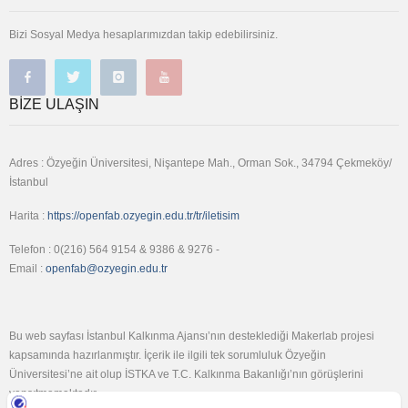
Bizi Sosyal Medya hesaplarımızdan takip edebilirsiniz.
BIZE ULAŞIN
Adres : Özyeğin Üniversitesi, Nişantepe Mah., Orman Sok., 34794 Çekmeköy/
İstanbul
Harita :
https://openfab.ozyegin.edu.tr/tr/iletisim
Telefon : 0(216) 564 9154 & 9386 & 9276 -
Email :
openfab@ozyegin.edu.tr
Bu web sayfası İstanbul Kalkınma Ajansı’nın desteklediği Makerlab projesi
kapsamında hazırlanmıştır. İçerik ile ilgili tek sorumluluk Özyeğin
Üniversitesi’ne ait olup İSTKA ve T.C. Kalkınma Bakanlığı’nın görüşlerini
yansıtmamaktadır.