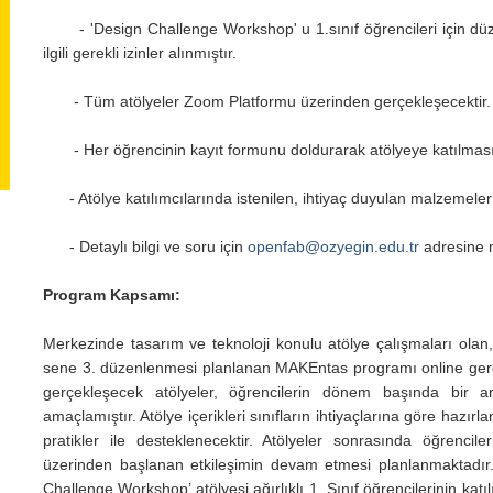
- 'Design Challenge Workshop' u 1.sınıf öğrencileri için düze
ilgili gerekli izinler alınmıştır.
- Tüm atölyeler Zoom Platformu üzerinden gerçekleşecektir
- Her öğrencinin kayıt formunu doldurarak atölyeye katılmas
- Atölye katılımcılarında istenilen, ihtiyaç duyulan malzemeler 
- Detaylı bilgi ve soru için
openfab@ozyegin.edu.tr
adresine m
Program Kapsamı:
Merkezinde tasarım ve teknoloji konulu atölye çalışmaları olan
sene 3. düzenlenmesi planlanan MAKEntas programı online gerçekle
gerçekleşecek atölyeler, öğrencilerin dönem başında bir a
amaçlamıştır. Atölye içerikleri sınıfların ihtiyaçlarına göre hazır
pratikler ile desteklenecektir. Atölyeler sonrasında öğrencil
üzerinden başlanan etkileşimin devam etmesi planlanmaktadır.
Challenge Workshop’ atölyesi ağırlıklı 1. Sınıf öğrencilerinin katıl