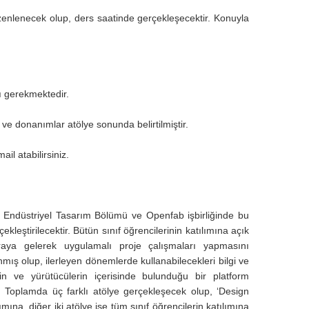
nlenecek olup, ders saatinde gerçekleşecektir. Konuyla
.
ı gerekmektedir.
ve donanımlar atölye sonunda belirtilmiştir.
ail atabilirsiniz.
, Endüstriyel Tasarım Bölümü ve Openfab işbirliğinde bu
ştirilecektir. Bütün sınıf öğrencilerinin katılımına açık
raya gelerek uygulamalı proje çalışmaları yapmasını
lanmış olup, ilerleyen dönemlerde kullanabilecekleri bilgi ve
erin ve yürütücülerin içerisinde bulunduğu bir platform
 Toplamda üç farklı atölye gerçekleşecek olup, ‘Design
ımına, diğer iki atölye ise tüm sınıf öğrencilerin katılımına