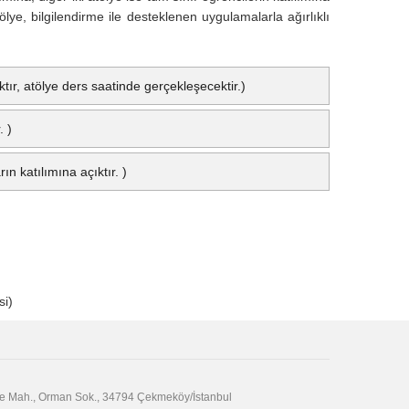
ölye, bilgilendirme ile desteklenen uygulamalarla ağırlıklı
tır, atölye ders saatinde gerçekleşecektir.)
. )
n katılımına açıktır. )
si)
epe Mah., Orman Sok., 34794 Çekmeköy/İstanbul