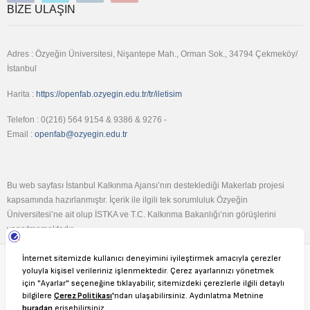
BIZE ULAŞIN
Adres : Özyeğin Üniversitesi, Nişantepe Mah., Orman Sok., 34794 Çekmeköy/
İstanbul
Harita :
https://openfab.ozyegin.edu.tr/tr/iletisim
Telefon : 0(216) 564 9154 & 9386 & 9276 -
Email :
openfab@ozyegin.edu.tr
Bu web sayfası İstanbul Kalkınma Ajansı’nın desteklediği Makerlab projesi
kapsamında hazırlanmıştır. İçerik ile ilgili tek sorumluluk Özyeğin
Üniversitesi’ne ait olup İSTKA ve T.C. Kalkınma Bakanlığı’nın görüşlerini
yansıtmamaktadır.
Copyright © OPENFAB, 2026